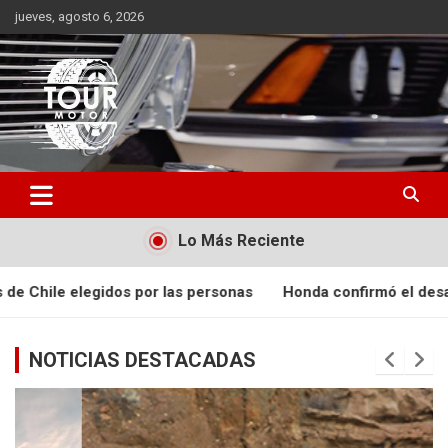
Saltar
jueves, agosto 6, 2026
al
contenido
Plataforma de contenido audiovisual para el sector automotriz
Tour Motor
Lo Más Reciente
s personas
Honda confirmó el desarrollo de la tercera gen
NOTICIAS DESTACADAS