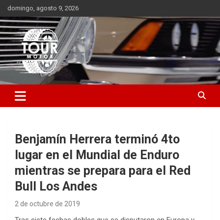
Saltar
domingo, agosto 9, 2026
al
contenido
Plataforma de contenido audiovisual para el sector automotriz
Tour Motor
Benjamín Herrera terminó 4to
lugar en el Mundial de Enduro
mientras se prepara para el Red
Bull Los Andes
2 de octubre de 2019