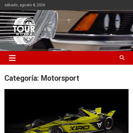
Saltar
sábado, agosto 8, 2026
al
contenido
Plataforma de contenido audiovisual para el sector automotriz
Tour Motor
Categoría:
Motorsport