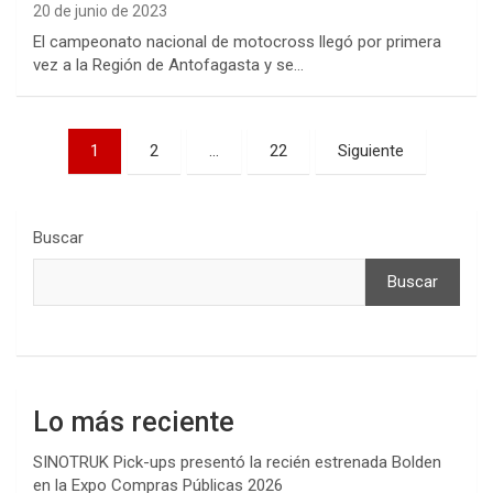
20 de junio de 2023
El campeonato nacional de motocross llegó por primera
vez a la Región de Antofagasta y se…
Paginación
1
2
…
22
Siguiente
de
entradas
Buscar
Buscar
Lo más reciente
SINOTRUK Pick-ups presentó la recién estrenada Bolden
en la Expo Compras Públicas 2026