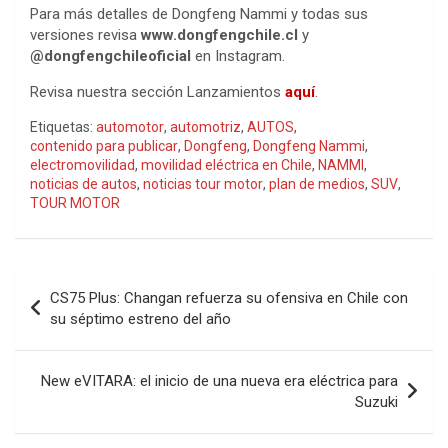
Para más detalles de Dongfeng Nammi y todas sus
versiones revisa
www.dongfengchile.cl
y
@dongfengchileoficial
en Instagram.
Revisa nuestra sección Lanzamientos
aquí
.
Etiquetas:
automotor
,
automotriz
,
AUTOS
,
contenido para publicar
,
Dongfeng
,
Dongfeng Nammi
,
electromovilidad
,
movilidad eléctrica en Chile
,
NAMMI
,
noticias de autos
,
noticias tour motor
,
plan de medios
,
SUV
,
TOUR MOTOR
Navegación
CS75 Plus: Changan refuerza su ofensiva en Chile con
de
su séptimo estreno del año
entradas
New eVITARA: el inicio de una nueva era eléctrica para
Suzuki