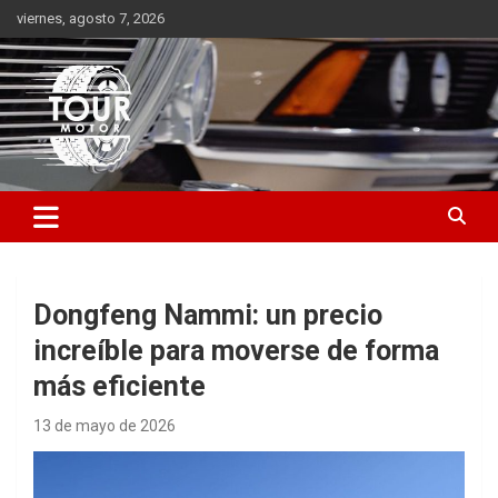
Saltar
viernes, agosto 7, 2026
al
contenido
Plataforma de contenido audiovisual para el sector automotriz
Tour Motor
Dongfeng Nammi: un precio
increíble para moverse de forma
más eficiente
13 de mayo de 2026