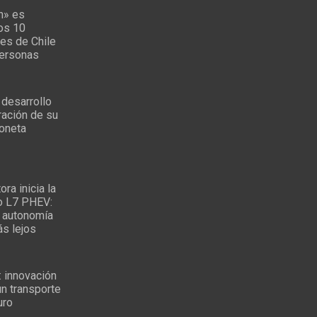
n» es
los 10
es de Chile
personas
 desarrollo
ración de su
oneta
ra inicia la
o L7 PHEV:
 autonomía
ás lejos
: innovación
un transporte
uro