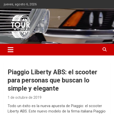
Saltar
jueves, agosto 6, 2026
al
contenido
Plataforma de contenido audiovisual para el sector automotriz
Tour Motor
Piaggio Liberty ABS: el scooter
para personas que buscan lo
simple y elegante
1 de octubre de 2019
Todo un éxito es la nueva apuesta de Piaggio: el scooter
Liberty ABS. Este nuevo modelo de la firma italiana Piaggio