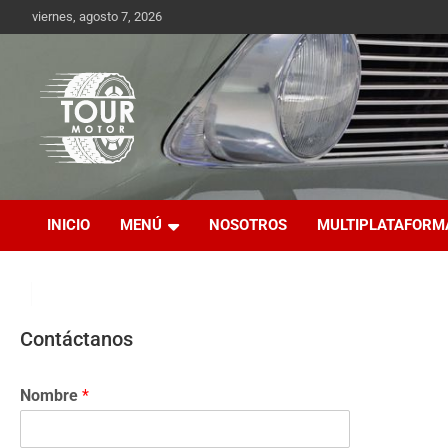
viernes, agosto 7, 2026
Plataforma de contenido audiovisual para el sector automotri
Tour Motor
INICIO
MENÚ
NOSOTROS
MULTIPLATAFORM
Contáctanos
Nombre
*