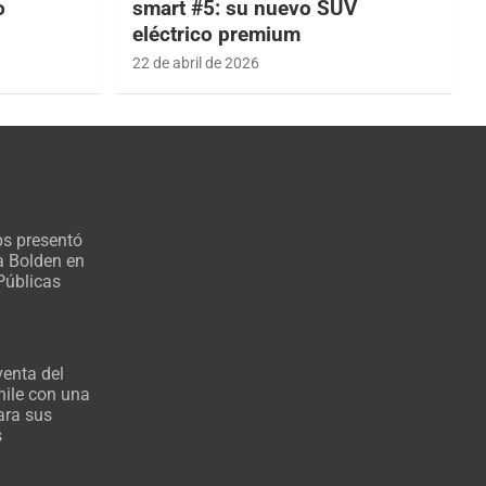
o
smart #5: su nuevo SUV
eléctrico premium
22 de abril de 2026
s presentó
a Bolden en
Públicas
venta del
ile con una
ara sus
s