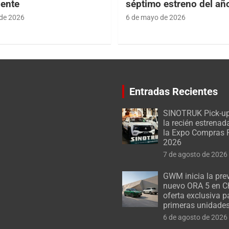
iente
séptimo estreno del añ
de 2026
6 de mayo de 2026
Entradas Recientes
SINOTRUK Pick-up
la recién estrenad
la Expo Compras 
2026
7 de agosto de 2026
GWM inicia la pre
nuevo ORA 5 en Ch
oferta exclusiva p
primeras unidade
6 de agosto de 2026