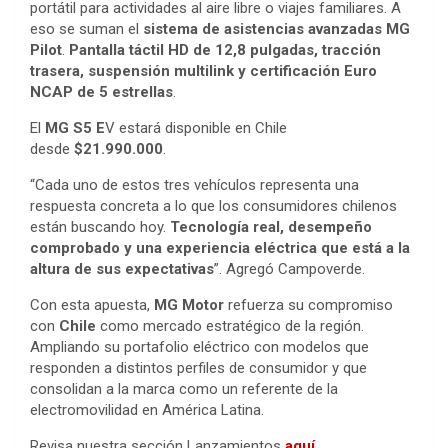
portátil para actividades al aire libre o viajes familiares. A
eso se suman el
sistema de asistencias avanzadas MG
Pilot
.
P
antalla táctil HD de 12,8 pulgadas, tracción
trasera, suspensión multilink y certificación Euro
NCAP de 5 estrellas
.
El
MG S5 E
V estará disponible en Chile
desde
$21.990.000
.
“Cada uno de estos tres vehículos representa una
respuesta concreta a lo que los consumidores chilenos
están buscando hoy.
Tecnología real, desempeño
comprobado y una experiencia eléctrica que está a la
altura de sus expectativas
”. Agregó Campoverde.
Con esta apuesta,
MG Motor
refuerza su compromiso
con
Chile
como mercado estratégico de la región.
Ampliando su portafolio eléctrico con modelos que
responden a distintos perfiles de consumidor y que
consolidan a la marca como un referente de la
electromovilidad en América Latina.
Revisa nuestra sección Lanzamientos
aquí
.