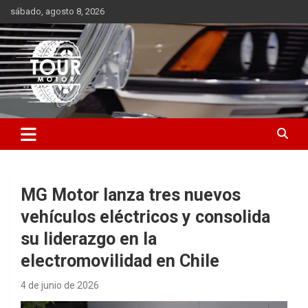
Saltar
sábado, agosto 8, 2026
al
contenido
Plataforma de contenido audiovisual para el sector automotriz
Tour Motor
MG Motor lanza tres nuevos
vehículos eléctricos y consolida
su liderazgo en la
electromovilidad en Chile
4 de junio de 2026