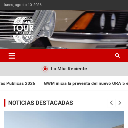
Saltar
lunes, agosto 10, 2026
al
contenido
Plataforma de contenido audiovisual para el sector automotriz
Tour Motor
Lo Más Reciente
M inicia la preventa del nuevo ORA 5 en Chile con una oferta e
NOTICIAS DESTACADAS