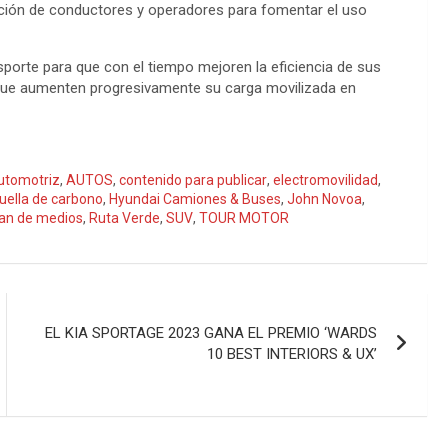
ación de conductores y operadores para fomentar el uso
orte para que con el tiempo mejoren la eficiencia de sus
que aumenten progresivamente su carga movilizada en
utomotriz
,
AUTOS
,
contenido para publicar
,
electromovilidad
,
uella de carbono
,
Hyundai Camiones & Buses
,
John Novoa
,
lan de medios
,
Ruta Verde
,
SUV
,
TOUR MOTOR
EL KIA SPORTAGE 2023 GANA EL PREMIO ‘WARDS
10 BEST INTERIORS & UX’