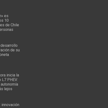
n» es
los 10
es de Chile
personas
 desarrollo
ración de su
oneta
ra inicia la
o L7 PHEV:
 autonomía
ás lejos
: innovación