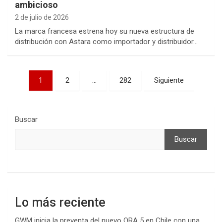
ambicioso
2 de julio de 2026
La marca francesa estrena hoy su nueva estructura de
distribución con Astara como importador y distribuidor…
Paginación
1
2
…
282
Siguiente
de
entradas
Buscar
Buscar
Lo más reciente
GWM inicia la preventa del nuevo ORA 5 en Chile con una