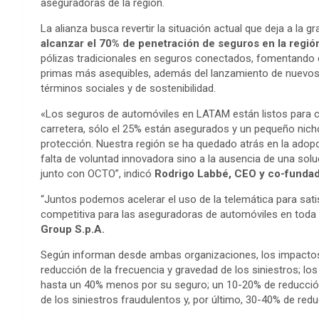
aseguradoras de la región.
La alianza busca revertir la situación actual que deja a la
alcanzar el 70% de penetración de seguros en la regió
pólizas tradicionales en seguros conectados, fomentando
primas más asequibles, además del lanzamiento de nuevos 
términos sociales y de sostenibilidad.
«Los seguros de automóviles en LATAM están listos para c
carretera, sólo el 25% están asegurados y un pequeño nicho 
protección. Nuestra región se ha quedado atrás en la adopc
falta de voluntad innovadora sino a la ausencia de una sol
junto con OCTO”, indicó
Rodrigo Labbé, CEO y co-fundad
“Juntos podemos acelerar el uso de la telemática para sat
competitiva para las aseguradoras de automóviles en toda
Group S.p.A.
Según informan desde ambas organizaciones, los impactos 
reducción de la frecuencia y gravedad de los siniestros; 
hasta un 40% menos por su seguro; un 10-20% de reducción 
de los siniestros fraudulentos y, por último, 30-40% de red