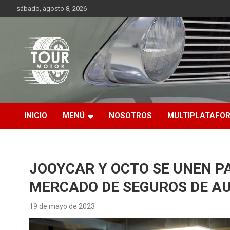
Saltar
sábado, agosto 8, 2026
al
contenido
Plataforma de contenido audiovisual para el sector automotriz
Tour Motor
INICIO
MENÚ
NOSOTROS
MULTIPLATAFO
JOOYCAR Y OCTO SE UNEN 
MERCADO DE SEGUROS DE A
19 de mayo de 2023