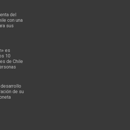
enta del
ile con una
ara sus
s
n» es
los 10
es de Chile
personas
 desarrollo
ración de su
oneta