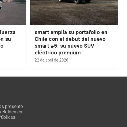
fuerza
smart amplía su portafolio en
on su
Chile con el debut del nuevo
ño
smart #5: su nuevo SUV
eléctrico premium
22 de abril de 2026
ps presentó
a Bolden en
Públicas