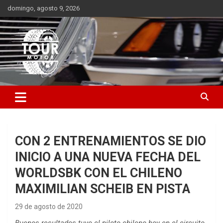
Saltar
domingo, agosto 9, 2026
al
contenido
Plataforma de contenido audiovisual para el sector automotriz
Tour Motor
CON 2 ENTRENAMIENTOS SE DIO
INICIO A UNA NUEVA FECHA DEL
WORLDSBK CON EL CHILENO
MAXIMILIAN SCHEIB EN PISTA
29 de agosto de 2020