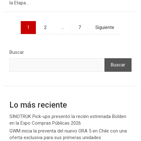
la Etapa…
Paginación
1
2
…
7
Siguiente
de
entradas
Buscar
Buscar
Lo más reciente
SINOTRUK Pick-ups presentó la recién estrenada Bolden
en la Expo Compras Públicas 2026
GWM inicia la preventa del nuevo ORA 5 en Chile con una
oferta exclusiva para sus primeras unidades