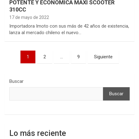
POTENTE Y ECONÓMICA MAXI SCOOTER
310CC
17 de mayo de 2022
Importadora Imoto con sus más de 42 años de existencia,
lanza al mercado chileno el nuevo…
Paginación
1
2
…
9
Siguiente
de
entradas
Buscar
Buscar
Lo más reciente