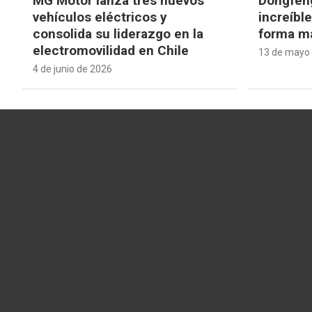
MG Motor lanza tres nuevos
Dongfen
vehículos eléctricos y
increíbl
consolida su liderazgo en la
forma má
electromovilidad en Chile
13 de mayo
4 de junio de 2026