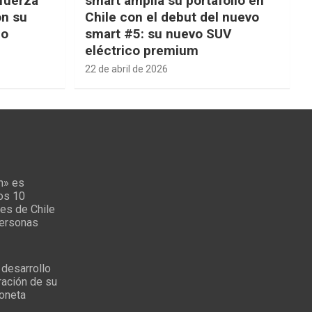
fuerza
smart amplía su portafolio en
on su
Chile con el debut del nuevo
ño
smart #5: su nuevo SUV
eléctrico premium
22 de abril de 2026
n» es
los 10
es de Chile
personas
 desarrollo
ración de su
oneta