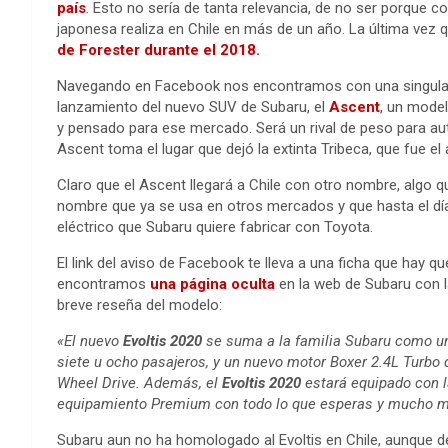
país
. Esto no sería de tanta relevancia, de no ser porque
japonesa realiza en Chile en más de un año. La última ve
de Forester durante el 2018.
Navegando en Facebook nos encontramos con una singular pub
lanzamiento del nuevo SUV de Subaru, el
Ascent
, un model
y pensado para ese mercado. Será un rival de peso para aut
Ascent toma el lugar que dejó la extinta Tribeca, que fue el
Claro que el Ascent llegará a Chile con otro nombre, algo
nombre que ya se usa en otros mercados y que hasta el día
eléctrico que Subaru quiere fabricar con Toyota.
El link del aviso de Facebook te lleva a una ficha que hay qu
encontramos
una página oculta
en la web de Subaru con l
breve reseña del modelo:
«El nuevo
Evoltis 2020
se suma a la familia Subaru como un 
siete u ocho pasajeros, y un nuevo motor Boxer 2.4L Turbo
Wheel Drive. Además, el
Evoltis 2020
estará equipado con l
equipamiento Premium con todo lo que esperas y mucho 
Subaru aun no ha homologado al Evoltis en Chile, aunque de 