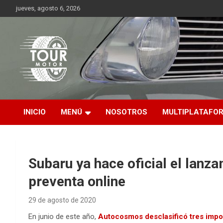
Saltar
jueves, agosto 6, 2026
al
contenido
Plataforma de contenido audiovisual para el sector automotriz
Tour Motor
INICIO
MENÚ
NOSOTROS
MULTIPLATAFO
Subaru ya hace oficial el lanza
preventa online
29 de agosto de 2020
En junio de este año,
Autocosmos desclasificó tres impo