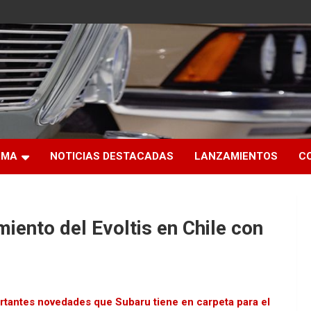
RMA
NOTICIAS DESTACADAS
LANZAMIENTOS
C
miento del Evoltis en Chile con
rtantes novedades que Subaru tiene en carpeta para el