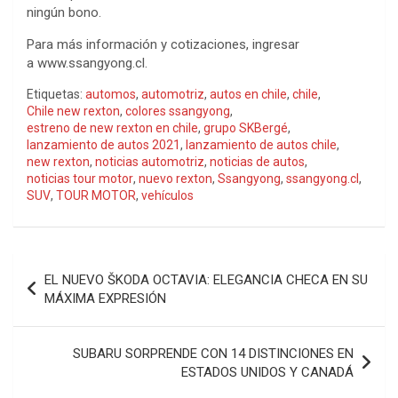
ningún bono.
Para más información y cotizaciones, ingresar
a www.ssangyong.cl.
Etiquetas:
automos
,
automotriz
,
autos en chile
,
chile
,
Chile new rexton
,
colores ssangyong
,
estreno de new rexton en chile
,
grupo SKBergé
,
lanzamiento de autos 2021
,
lanzamiento de autos chile
,
new rexton
,
noticias automotriz
,
noticias de autos
,
noticias tour motor
,
nuevo rexton
,
Ssangyong
,
ssangyong.cl
,
SUV
,
TOUR MOTOR
,
vehículos
Navegación
EL NUEVO ŠKODA OCTAVIA: ELEGANCIA CHECA EN SU
de
MÁXIMA EXPRESIÓN
entradas
SUBARU SORPRENDE CON 14 DISTINCIONES EN
ESTADOS UNIDOS Y CANADÁ