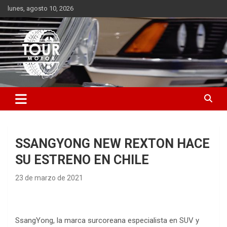
Saltar
lunes, agosto 10, 2026
al
contenido
Plataforma de contenido audiovisual para el sector automotriz
Tour Motor
SSANGYONG NEW REXTON HACE
SU ESTRENO EN CHILE
23 de marzo de 2021
SsangYong, la marca surcoreana especialista en SUV y