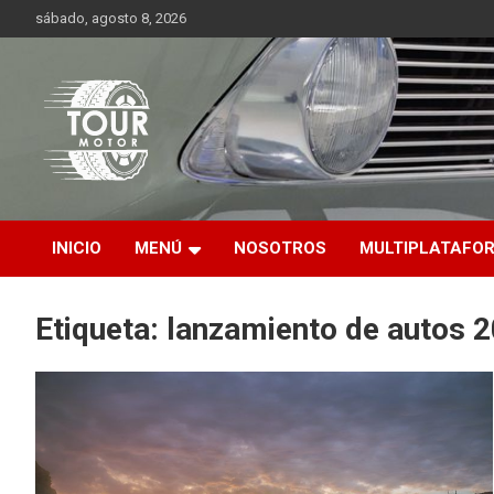
Saltar
sábado, agosto 8, 2026
al
contenido
Plataforma de contenido audiovisual para el sector automotriz
Tour Motor
INICIO
MENÚ
NOSOTROS
MULTIPLATAFO
Etiqueta:
lanzamiento de autos 