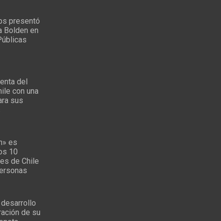
ps presentó
a Bolden en
Públicas
enta del
ile con una
ara sus
s
n» es
los 10
es de Chile
personas
 desarrollo
ración de su