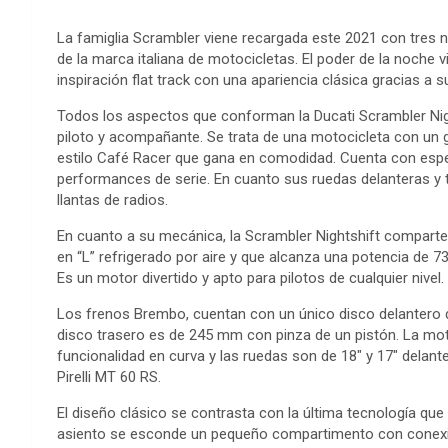
La famiglia Scrambler viene recargada este 2021 con tres
de la marca italiana de motocicletas. El poder de la noche 
inspiración flat track con una apariencia clásica gracias a 
Todos los aspectos que conforman la Ducati Scrambler Nigh
piloto y acompañante. Se trata de una motocicleta con un 
estilo Café Racer que gana en comodidad. Cuenta con espej
performances de serie. En cuanto sus ruedas delanteras y 
llantas de radios.
En cuanto a su mecánica, la Scrambler Nightshift comparte 
en “L” refrigerado por aire y que alcanza una potencia de 7
Es un motor divertido y apto para pilotos de cualquier nivel.
Los frenos Brembo, cuentan con un único disco delantero d
disco trasero es de 245 mm con pinza de un pistón. La m
funcionalidad en curva y las ruedas son de 18″ y 17″ delan
Pirelli MT 60 RS.
El diseño clásico se contrasta con la última tecnología que s
asiento se esconde un pequeño compartimento con conexi