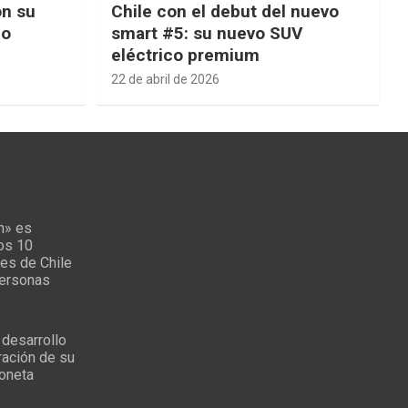
on su
Chile con el debut del nuevo
ño
smart #5: su nuevo SUV
eléctrico premium
22 de abril de 2026
n» es
los 10
es de Chile
personas
 desarrollo
ración de su
oneta