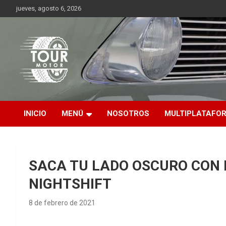
Saltar
jueves, agosto 6, 2026
al
contenido
Plataforma de contenido audiovisual para el sector automotriz
Tour Motor
INICIO
MENÚ
NOSOTROS
MULTIPLATAFO
SACA TU LADO OSCURO CON
NIGHTSHIFT
8 de febrero de 2021