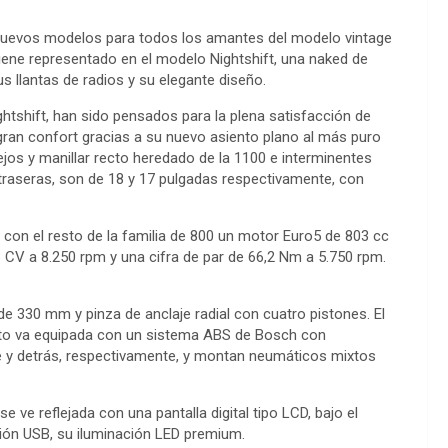
 nuevos modelos para todos los amantes del modelo vintage
viene representado en el modelo Nightshift, una naked de
sus llantas de radios y su elegante diseño.
tshift, han sido pensados para la plena satisfacción de
gran confort gracias a su nuevo asiento plano al más puro
os y manillar recto heredado de la 1100 e interminentes
traseras, son de 18 y 17 pulgadas respectivamente, con
con el resto de la familia de 800 un motor Euro5 de 803 cc
3 CV a 8.250 rpm y una cifra de par de 66,2 Nm a 5.750 rpm.
e 330 mm y pinza de anclaje radial con cuatro pistones. El
oto va equipada con un sistema ABS de Bosch con
te y detrás, respectivamente, y montan neumáticos mixtos
e ve reflejada con una pantalla digital tipo LCD, bajo el
ón USB, su iluminación LED premium.