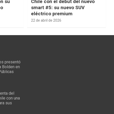
on su
Chile con el debut del nuevo
ño
smart #5: su nuevo SUV
eléctrico premium
22 de abril de 2026
ps presentó
a Bolden en
Públicas
enta del
ile con una
ara sus
s