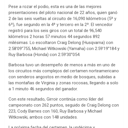
Pese a rozar el podio, esta es una de las mejores
presentaciones del piloto nacional de 22 años, quien ganó
2 de las seis vueltas al circuito de 16,090 kilómetros (5ª y
6ª), fue segundo en la 4ª y tercero en la 2ª. El vencedor
registró para los seis giros con un total de 96,540
kilómetros 2 horas 57 minutos 44 segundos 892
milésimas. Lo escoltaron Craig Delong (Husqvarna) con
2:58’09”755, Michael Witkowski (Yamaha) con 2:59’19”184 y
Ruy Barbosa (Honda) con 2:59’30”054.
Barbosa tuvo un desempeño de menos a más en uno de
los circuitos más complejos del certamen norteamericano
con senderos angostos en medio de bosques, subidas a
las montañas de Virginia y zonas rocosas, llegando a solo
a 1 minuto 46 segundos del ganador.
Con este resultado, Girroir continúa como líder del
campeonato con 262 puntos, seguido de Craig Delong con
223, Cody Barnes con 160, Ruy Barbosa y Michael
Witkowski, ambos con 148 unidades.
La próxima fecha del certamen, la undécima y