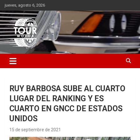
Saltar
jueves, agosto 6, 2026
al
contenido
Plataforma de contenido audiovisual para el sector automotriz
Tour Motor
RUY BARBOSA SUBE AL CUARTO
LUGAR DEL RANKING Y ES
CUARTO EN GNCC DE ESTADOS
UNIDOS
15 de septiembre de 2021