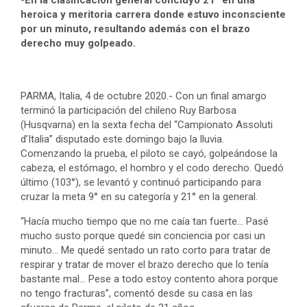
-En la clasificación general concluyó 21° en una
heroica y meritoria carrera donde estuvo inconsciente
por un minuto, resultando además con el brazo
derecho muy golpeado.
PARMA, Italia, 4 de octubre 2020.- Con un final amargo
terminó la participación del chileno Ruy Barbosa
(Husqvarna) en la sexta fecha del “Campionato Assoluti
d’Italia” disputado este domingo bajo la lluvia.
Comenzando la prueba, el piloto se cayó, golpeándose la
cabeza, el estómago, el hombro y el codo derecho. Quedó
último (103°), se levantó y continuó participando para
cruzar la meta 9° en su categoría y 21° en la general.
“Hacía mucho tiempo que no me caía tan fuerte… Pasé
mucho susto porque quedé sin conciencia por casi un
minuto… Me quedé sentado un rato corto para tratar de
respirar y tratar de mover el brazo derecho que lo tenía
bastante mal… Pese a todo estoy contento ahora porque
no tengo fracturas”, comentó desde su casa en las