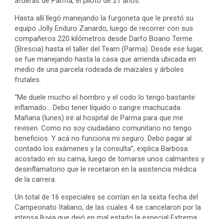
afueras de Parma, el piloto de 21 años.
Hasta allí llegó manejando la furgoneta que le prestó su
equipo Jolly Enduro Zanardo, luego de recorrer con sus
compañeros 220 kilómetros desde Darfo Boario Terme
(Brescia) hasta el taller del Team (Parma). Desde ese lugar,
se fue manejando hasta la casa que arrienda ubicada en
medio de una parcela rodeada de maizales y árboles
frutales.
“Me duele mucho el hombro y el codo lo tengo bastante
inflamado… Debo tener líquido o sangre machucada.
Mañana (lunes) iré al hospital de Parma para que me
revisen. Como no soy ciudadano comunitario no tengo
beneficios. Y acá no funciona mi seguro. Debo pagar al
contado los exámenes y la consulta”, explica Barbosa
acostado en su cama, luego de tomarse unos calmantes y
desinflamatorio que le recetaron en la asistencia médica
de la carrera.
Un total de 16 especiales se corrían en la sexta fecha del
Campeonato Italiano, de las cuales 4 se cancelaron por la
intensa lluvia que dejó en mal estado la especial Extrema.