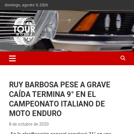
Saltar
domingo, agosto 9, 2026
al
contenido
Plataforma de contenido audiovisual para el sector automotriz
Tour Motor
RUY BARBOSA PESE A GRAVE
CAÍDA TERMINA 9° EN EL
CAMPEONATO ITALIANO DE
MOTO ENDURO
8 de octubre de 2020