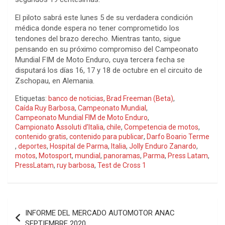
El piloto sabrá este lunes 5 de su verdadera condición
médica donde espera no tener comprometido los
tendones del brazo derecho. Mientras tanto, sigue
pensando en su próximo compromiso del Campeonato
Mundial FIM de Moto Enduro, cuya tercera fecha se
disputará los días 16, 17 y 18 de octubre en el circuito de
Zschopau, en Alemania.
Etiquetas:
banco de noticias
,
Brad Freeman (Beta)
,
Caída Ruy Barbosa
,
Campeonato Mundial
,
Campeonato Mundial FIM de Moto Enduro
,
Campionato Assoluti d’Italia
,
chile
,
Competencia de motos
,
contenido gratis
,
contenido para publicar
,
Darfo Boario Terme
,
deportes
,
Hospital de Parma
,
Italia
,
Jolly Enduro Zanardo
,
motos
,
Motosport
,
mundial
,
panoramas
,
Parma
,
Press Latam
,
PressLatam
,
ruy barbosa
,
Test de Cross 1
Navegación
INFORME DEL MERCADO AUTOMOTOR ANAC
de
SEPTIEMBRE 2020