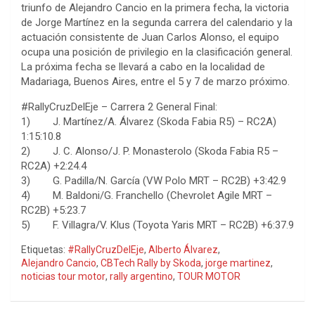
triunfo de Alejandro Cancio en la primera fecha, la victoria
de Jorge Martínez en la segunda carrera del calendario y la
actuación consistente de Juan Carlos Alonso, el equipo
ocupa una posición de privilegio en la clasificación general.
La próxima fecha se llevará a cabo en la localidad de
Madariaga, Buenos Aires, entre el 5 y 7 de marzo próximo.
#RallyCruzDelEje – Carrera 2 General Final:
1) J. Martínez/A. Álvarez (Skoda Fabia R5) – RC2A)
1:15:10.8
2) J. C. Alonso/J. P. Monasterolo (Skoda Fabia R5 –
RC2A) +2:24.4
3) G. Padilla/N. García (VW Polo MRT – RC2B) +3:42.9
4) M. Baldoni/G. Franchello (Chevrolet Agile MRT –
RC2B) +5:23.7
5) F. Villagra/V. Klus (Toyota Yaris MRT – RC2B) +6:37.9
Etiquetas:
#RallyCruzDelEje
,
Alberto Álvarez
,
Alejandro Cancio
,
CBTech Rally by Skoda
,
jorge martinez
,
noticias tour motor
,
rally argentino
,
TOUR MOTOR