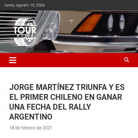
Saltar
lunes, agosto 10, 2026
al
contenido
Plataforma de contenido audiovisual para el sector automotriz
Tour Motor
JORGE MARTÍNEZ TRIUNFA Y ES
EL PRIMER CHILENO EN GANAR
UNA FECHA DEL RALLY
ARGENTINO
18 de febrero de 2021