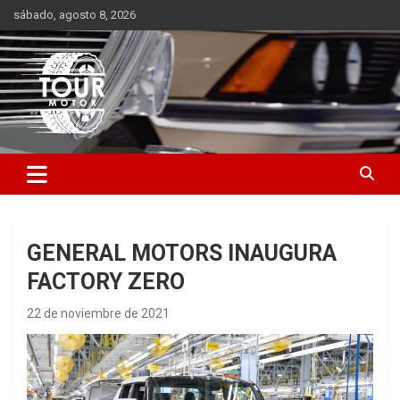
Saltar
sábado, agosto 8, 2026
al
contenido
Plataforma de contenido audiovisual para el sector automotriz
Tour Motor
GENERAL MOTORS INAUGURA
FACTORY ZERO
22 de noviembre de 2021