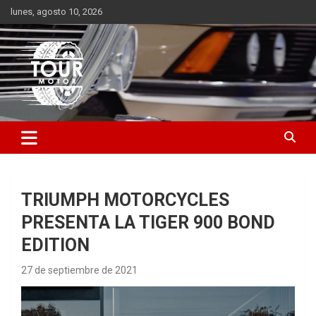
Saltar
lunes, agosto 10, 2026
al
contenido
Plataforma de contenido audiovisual para el sector automotriz
Tour Motor
TRIUMPH MOTORCYCLES
PRESENTA LA TIGER 900 BOND
EDITION
27 de septiembre de 2021