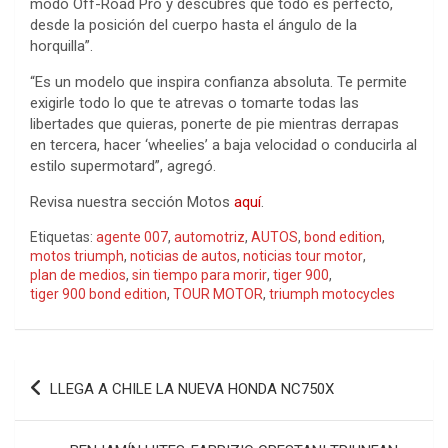
modo Off-Road Pro y descubres que todo es perfecto,
desde la posición del cuerpo hasta el ángulo de la
horquilla”.
“Es un modelo que inspira confianza absoluta. Te permite
exigirle todo lo que te atrevas o tomarte todas las
libertades que quieras, ponerte de pie mientras derrapas
en tercera, hacer ‘wheelies’ a baja velocidad o conducirla al
estilo supermotard”, agregó.
Revisa nuestra sección Motos
aquí
.
Etiquetas:
agente 007
,
automotriz
,
AUTOS
,
bond edition
,
motos triumph
,
noticias de autos
,
noticias tour motor
,
plan de medios
,
sin tiempo para morir
,
tiger 900
,
tiger 900 bond edition
,
TOUR MOTOR
,
triumph motocycles
Navegación
LLEGA A CHILE LA NUEVA HONDA NC750X
de
entradas