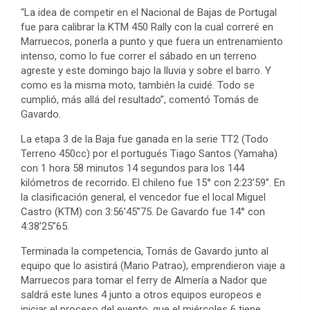
“La idea de competir en el Nacional de Bajas de Portugal
fue para calibrar la KTM 450 Rally con la cual correré en
Marruecos, ponerla a punto y que fuera un entrenamiento
intenso, como lo fue correr el sábado en un terreno
agreste y este domingo bajo la lluvia y sobre el barro. Y
como es la misma moto, también la cuidé. Todo se
cumplió, más allá del resultado”, comentó Tomás de
Gavardo.
La etapa 3 de la Baja fue ganada en la serie TT2 (Todo
Terreno 450cc) por el portugués Tiago Santos (Yamaha)
con 1 hora 58 minutos 14 segundos para los 144
kilómetros de recorrido. El chileno fue 15° con 2:23’59”. En
la clasificación general, el vencedor fue el local Miguel
Castro (KTM) con 3:56’45”75. De Gavardo fue 14° con
4:38’25”65.
Terminada la competencia, Tomás de Gavardo junto al
equipo que lo asistirá (Mario Patrao), emprendieron viaje a
Marruecos para tomar el ferry de Almería a Nador que
saldrá este lunes 4 junto a otros equipos europeos e
iniciar el proceso del evento, que el miércoles 6 tiene