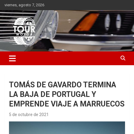
Saltar
viernes, agosto 7, 2026
al
contenido
Plataforma de contenido audiovisual para el sector automotriz
Tour Motor
TOMÁS DE GAVARDO TERMINA
LA BAJA DE PORTUGAL Y
EMPRENDE VIAJE A MARRUECOS
5 de octubre de 2021