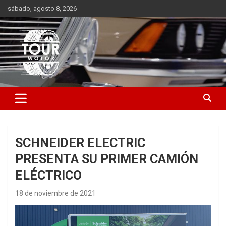
Saltar
sábado, agosto 8, 2026
al
contenido
Plataforma de contenido audiovisual para el sector automotriz
Tour Motor
SCHNEIDER ELECTRIC
PRESENTA SU PRIMER CAMIÓN
ELÉCTRICO
18 de noviembre de 2021