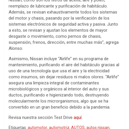
Nissan, como son los filtros de aceite, aire y polen,
reemplazo de lubricante y purificación de habitáculo.
Además, se revisan exhaustivamente todos los sistemas
del motor y chasis, pasando por la verificación de los
sistemas electrónicos de seguridad activa y pasiva. Junto
a esto, se revisan y ajustan los elementos de mayor
desgaste o movimiento, como pernos de chasis,
suspensión, frenos, dirección, entre muchas más”, agrega
Alonso.
Asimismo, Nissan incluye “Airlife” en su programa de
mantenimiento, purificando el aire del habitáculo gracias al
uso de una tecnología que usa el aire y la electricidad
como insumos, sin dejar residuos ni malos olores. “Airlife”
asegura una limpieza integral de contaminantes
microbiológicos y orgánicos al interior del auto y sus
ductos, purificando e higienizando todo, destruyendo
molecularmente los microrganismos, algo que se ha
convertido en un gran beneficio debido a la pandemia.
Revisa nuestra sección Test Drive
aquí
.
Etiquetas:
automotor
,
automotriz
,
AUTOS
,
autos nissan
,