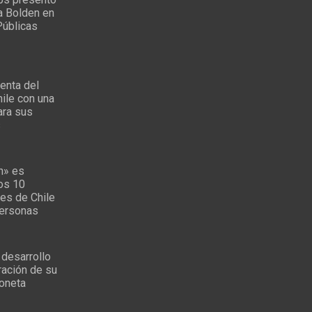
a Bolden en
Públicas
enta del
ile con una
ara sus
s
n» es
los 10
es de Chile
personas
 desarrollo
ración de su
oneta