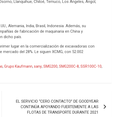
 Osorno, Llanquihue, Chiloé, Temuco, Los Ángeles, Angol,
U., Alemania, India, Brasil, Indonesia. Además, su
compañías de fabricación de maquinaria en China y
 dicho país.
primer lugar en la comercialización de excavadoras con
de mercado del 28%. Le siguen XCMG, con 52.002
as
,
Grupo Kaufmann
,
sany
,
SMG200
,
SMG200C-8
,
SSR100C-10
,
EL SERVICIO “CERO CONTACTO” DE GOODYEAR
CONTINÚA APOYANDO FUERTEMENTE A LAS
FLOTAS DE TRANSPORTE DURANTE 2021