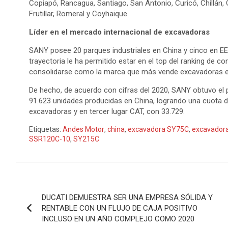
Copiapó, Rancagua, Santiago, San Antonio, Curicó, Chillán,
Frutillar, Romeral y Coyhaique.
Líder en el mercado internacional de excavadoras
SANY posee 20 parques industriales en China y cinco en EE.U
trayectoria le ha permitido estar en el top del ranking de 
consolidarse como la marca que más vende excavadoras en
De hecho, de acuerdo con cifras del 2020, SANY obtuvo el 
91.623 unidades producidas en China, logrando una cuota 
excavadoras y en tercer lugar CAT, con 33.729.
Etiquetas:
Andes Motor
,
china
,
excavadora SY75C
,
excavador
SSR120C-10
,
SY215C
Navegación
DUCATI DEMUESTRA SER UNA EMPRESA SÓLIDA Y
de
RENTABLE CON UN FLUJO DE CAJA POSITIVO
INCLUSO EN UN AÑO COMPLEJO COMO 2020