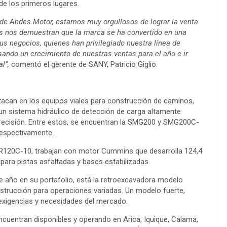
e los primeros lugares.
 de Andes Motor, estamos muy orgullosos de lograr la venta
ras nos demuestran que la marca se ha convertido en una
sus negocios, quienes han privilegiado nuestra línea de
sando un crecimiento de nuestras ventas para el año e ir
al”,
comentó el gerente de SANY, Patricio Giglio.
can en los equipos viales para construcción de caminos,
n sistema hidráulico de detección de carga altamente
 precisión. Entre estos, se encuentran la SMG200 y SMG200C-
respectivamente.
R120C-10, trabajan con motor Cummins que desarrolla 124,4
ara pistas asfaltadas y bases estabilizadas.
e año en su portafolio, está la retroexcavadora modelo
nstrucción para operaciones variadas. Un modelo fuerte,
 exigencias y necesidades del mercado.
uentran disponibles y operando en Arica, Iquique, Calama,