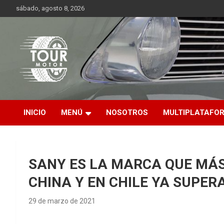
Saltar
sábado, agosto 8, 2026
al
contenido
Plataforma de contenido audiovisual para el sector automotriz
Tour Motor
INICIO
MENÚ
NOSOTROS
MULTIPLATAFO
SANY ES LA MARCA QUE MÁ
CHINA Y EN CHILE YA SUPER
29 de marzo de 2021