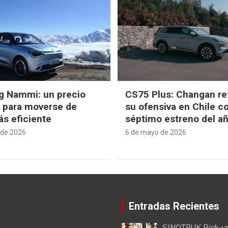
g Nammi: un precio
CS75 Plus: Changan re
e para moverse de
su ofensiva en Chile c
s eficiente
séptimo estreno del a
 de 2026
6 de mayo de 2026
Entradas Recientes
SINOTRUK Pick-u