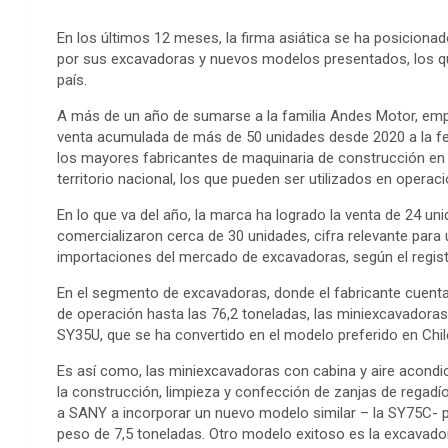
En los últimos 12 meses, la firma asiática se ha posiciona
por sus excavadoras y nuevos modelos presentados, los qu
país.
A más de un año de sumarse a la familia Andes Motor, emp
venta acumulada de más de 50 unidades desde 2020 a la fec
los mayores fabricantes de maquinaria de construcción en 
territorio nacional, los que pueden ser utilizados en operac
En lo que va del año, la marca ha logrado la venta de 24 uni
comercializaron cerca de 30 unidades, cifra relevante par
importaciones del mercado de excavadoras, según el regist
En el segmento de excavadoras, donde el fabricante cuent
de operación hasta las 76,2 toneladas, las miniexcavadoras 
SY35U, que se ha convertido en el modelo preferido en Ch
Es así como, las miniexcavadoras con cabina y aire acondi
la construcción, limpieza y confección de zanjas de regadío-
a SANY a incorporar un nuevo modelo similar – la SY75C- 
peso de 7,5 toneladas. Otro modelo exitoso es la excavad