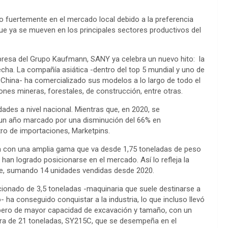
do fuertemente en el mercado local debido a la preferencia
e ya se mueven en los principales sectores productivos del
resa del Grupo Kaufmann, SANY ya celebra un nuevo hito: la
ha. La compañía asiática -dentro del top 5 mundial y uno de
China- ha comercializado sus modelos a lo largo de todo el
iones mineras, forestales, de construcción, entre otras.
dades a nivel nacional. Mientras que, en 2020, se
a un año marcado por una disminución del 66% en
ro de importaciones, Marketpins.
a con una amplia gama que va desde 1,75 toneladas de peso
han logrado posicionarse en el mercado. Así lo refleja la
ile, sumando 14 unidades vendidas desde 2020.
cionado de 3,5 toneladas -maquinaria que suele destinarse a
 ha conseguido conquistar a la industria, lo que incluso llevó
pero de mayor capacidad de excavación y tamaño, con un
ora de 21 toneladas, SY215C, que se desempeña en el