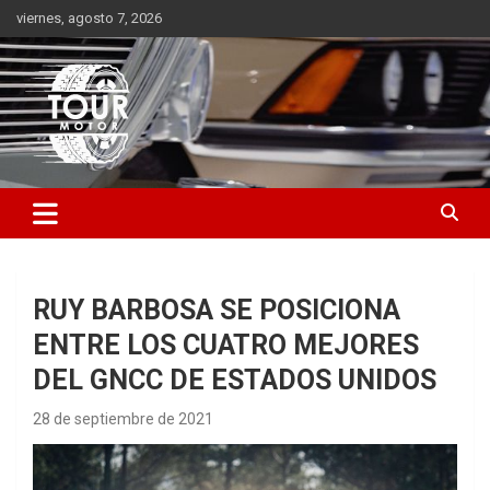
Saltar
viernes, agosto 7, 2026
al
contenido
Plataforma de contenido audiovisual para el sector automotriz
Tour Motor
RUY BARBOSA SE POSICIONA
ENTRE LOS CUATRO MEJORES
DEL GNCC DE ESTADOS UNIDOS
28 de septiembre de 2021