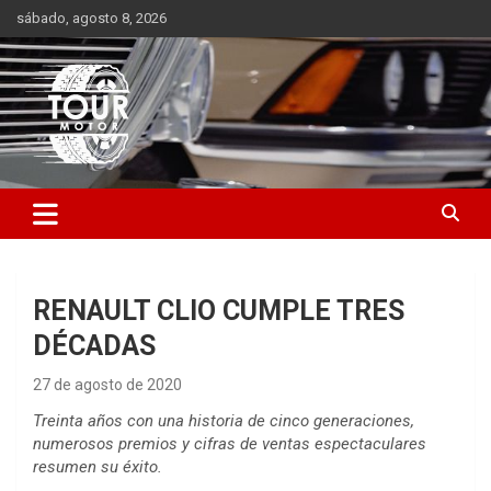
Saltar
sábado, agosto 8, 2026
al
contenido
Plataforma de contenido audiovisual para el sector automotriz
Tour Motor
RENAULT CLIO CUMPLE TRES
DÉCADAS
27 de agosto de 2020
Treinta años con una historia de cinco generaciones,
numerosos premios y cifras de ventas espectaculares
resumen su éxito.