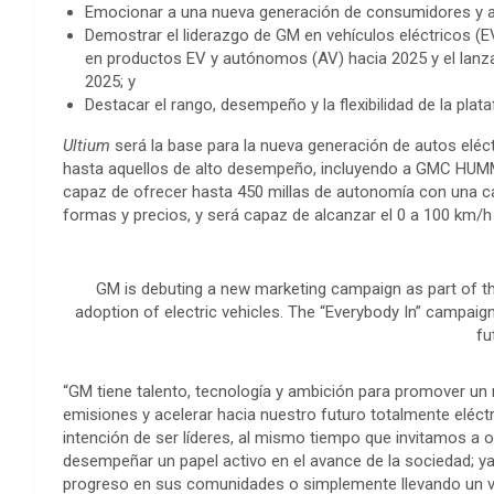
Emocionar a una nueva generación de consumidores y ace
Demostrar el liderazgo de GM en vehículos eléctricos (EV
en productos EV y autónomos (AV) hacia 2025 y el lanzam
2025; y
Destacar el rango, desempeño y la flexibilidad de la pla
Ultium
será la base para la nueva generación de autos elé
hasta aquellos de alto desempeño, incluyendo a GMC HUMM
capaz de ofrecer hasta 450 millas de autonomía con una c
formas y precios, y será capaz de alcanzar el 0 a 100 km/
GM is debuting a new marketing campaign as part of 
adoption of electric vehicles. The “Everybody In” campaig
fu
“GM tiene talento, tecnología y ambición para promover un
emisiones y acelerar hacia nuestro futuro totalmente eléct
intención de ser líderes, al mismo tiempo que invitamos a o
desempeñar un papel activo en el avance de la sociedad; ya
progreso en sus comunidades o simplemente llevando un ve