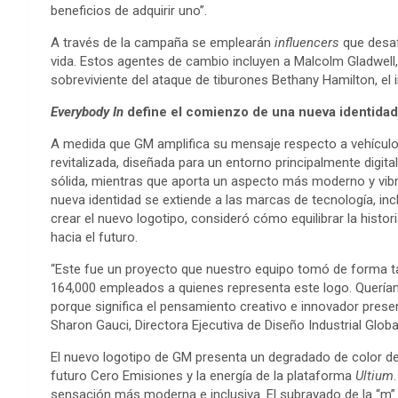
beneficios de adquirir uno”.
A través de la campaña se emplearán
influencers
que desaf
vida. Estos agentes de cambio incluyen a Malcolm Gladwell,
sobreviviente del ataque de tiburones Bethany Hamilton, el i
Everybody In
define el comienzo de una nueva identida
A medida que GM amplifica su mensaje respecto a vehículo
revitalizada, diseñada para un entorno principalmente digita
sólida, mientras que aporta un aspecto más moderno y vib
nueva identidad se extiende a las marcas de tecnología, inc
crear el nuevo logotipo, consideró cómo equilibrar la histor
hacia el futuro.
“Este fue un proyecto que nuestro equipo tomó de forma ta
164,000 empleados a quienes representa este logo. Quería
porque significa el pensamiento creativo e innovador prese
Sharon Gauci, Directora Ejecutiva de Diseño Industrial Glob
El nuevo logotipo de GM presenta un degradado de color de 
futuro Cero Emisiones y la energía de la plataforma
Ultium
sensación más moderna e inclusiva. El subrayado de la “m” 