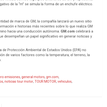
egativo de la “m” se simula la forma de un enchufe eléctrico.
ntidad de marca de GM, la compañía lanzará un nuevo sitio
formación e historias más recientes sobre lo que realiza GM
 camino hacia una conducción autónoma.
GM.com
celebrará a
ue desempeñan un papel significativo en generar noticias y
a de Protección Ambiental de Estados Unidos (EPA) no
ión de varios factores como la temperatura, el terreno, la
.
ero emisiones
,
general motors
,
gm.com
,
los
,
noticias tour motor
,
TOUR MOTOR
,
vehiculos
,