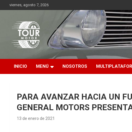
Saltar
viernes, agosto 7, 2026
al
contenido
Plataforma de contenido audiovisual para el sector automotriz
Tour Motor
INICIO
MENÚ
NOSOTROS
MULTIPLATAFO
PARA AVANZAR HACIA UN FUT
GENERAL MOTORS PRESENTA
13 de enero de 2021