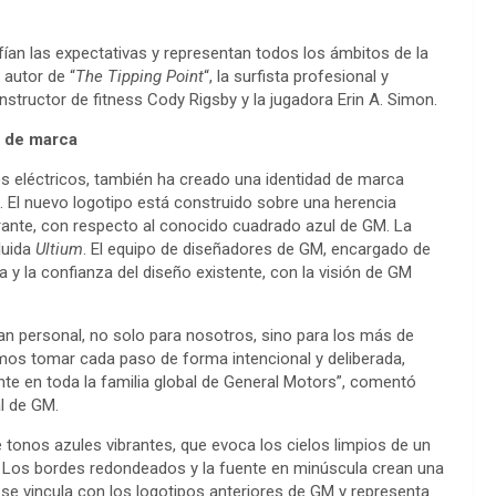
ían las expectativas y representan todos los ámbitos de la
 autor de “
The Tipping Point
“, la surfista profesional y
nstructor de fitness Cody Rigsby y la jugadora Erin A. Simon.
d de marca
s eléctricos, también ha creado una identidad de marca
l. El nuevo logotipo está construido sobre una herencia
rante, con respecto al conocido cuadrado azul de GM. La
luida
Ultium
. El equipo de diseñadores de GM, encargado de
ia y la confianza del diseño existente, con la visión de GM
n personal, no solo para nosotros, sino para los más de
mos tomar cada paso de forma intencional y deliberada,
nte en toda la familia global de General Motors”, comentó
al de GM.
tonos azules vibrantes, que evoca los cielos limpios de un
. Los bordes redondeados y la fuente en minúscula crean una
se vincula con los logotipos anteriores de GM y representa