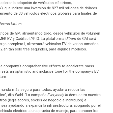
lerar la adopción de vehículos eléctricos,
), que incluye una inversión de $27 mil millones de dólares
iento de 30 vehículos eléctricos globales para finales de
taforma
Ultium
.
ctricos de GM, alimentando todo, desde vehículos de volumen
ER EV y Cadillac LYRIQ. La plataforma
Ultium
de GM será
arga completa1, alimentará vehículos EV de varios tamaños,
h 2 en tan solo tres segundos, para algunos modelos.
the company’s comprehensive efforts to accelerate mass
n sets an optimistic and inclusive tone for the company’s EV
ture.
 mundo más seguro para todos, ayudar a reducir las
rico”, dijo Wahl. “La campaña
Everybody In
demuestra nuestra
tros (legisladores, socios de negocio e individuos) a
 sea ayudando a expandir la infraestructura, abogando por el
hículo eléctrico a una prueba de manejo, para conocer los