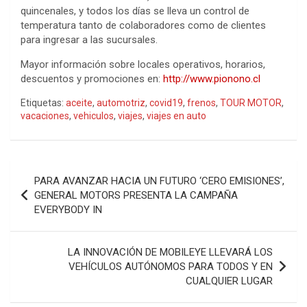
quincenales, y todos los días se lleva un control de
temperatura tanto de colaboradores como de clientes
para ingresar a las sucursales.
Mayor información sobre locales operativos, horarios,
descuentos y promociones en:
http://www.pionono.cl
Etiquetas:
aceite
,
automotriz
,
covid19
,
frenos
,
TOUR MOTOR
,
vacaciones
,
vehiculos
,
viajes
,
viajes en auto
Navegación
PARA AVANZAR HACIA UN FUTURO ‘CERO EMISIONES’,
de
GENERAL MOTORS PRESENTA LA CAMPAÑA
EVERYBODY IN
entradas
LA INNOVACIÓN DE MOBILEYE LLEVARÁ LOS
VEHÍCULOS AUTÓNOMOS PARA TODOS Y EN
CUALQUIER LUGAR