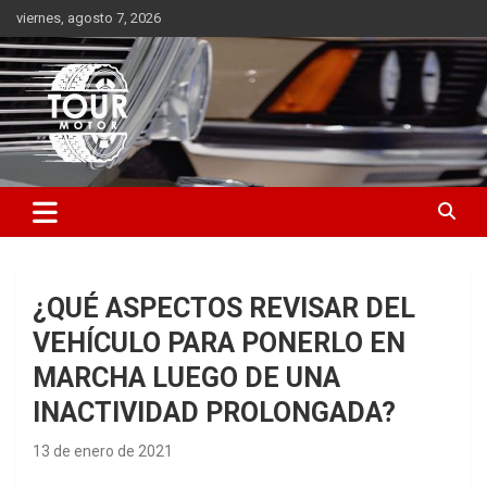
Saltar
viernes, agosto 7, 2026
al
contenido
Plataforma de contenido audiovisual para el sector automotriz
Tour Motor
¿QUÉ ASPECTOS REVISAR DEL
VEHÍCULO PARA PONERLO EN
MARCHA LUEGO DE UNA
INACTIVIDAD PROLONGADA?
13 de enero de 2021