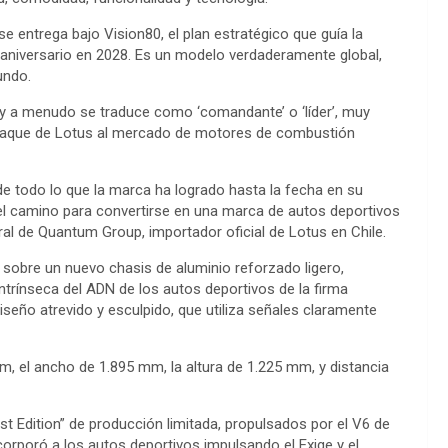
 entrega bajo Vision80, el plan estratégico que guía la
aniversario en 2028. Es un modelo verdaderamente global,
mundo.
y a menudo se traduce como ‘comandante’ o ‘líder’, muy
ataque de Lotus al mercado de motores de combustión
e todo lo que la marca ha logrado hasta la fecha en su
el camino para convertirse en una marca de autos deportivos
ral de Quantum Group, importador oficial de Lotus en Chile.
 sobre un nuevo chasis de aluminio reforzado ligero,
intrínseca del ADN de los autos deportivos de la firma
iseño atrevido y esculpido, que utiliza señales claramente
m, el ancho de 1.895 mm, la altura de 1.225 mm, y distancia
 Edition” de producción limitada, propulsados por el V6 de
corporó a los autos deportivos impulsando el Exige y el