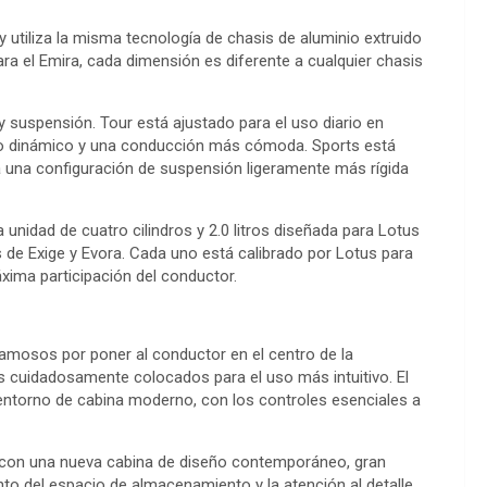
y utiliza la misma tecnología de chasis de aluminio extruido
ara el Emira, cada dimensión es diferente a cualquier chasis
y suspensión. Tour está ajustado para el uso diario en
nto dinámico y una conducción más cómoda. Sports está
a una configuración de suspensión ligeramente más rígida
 unidad de cuatro cilindros y 2.0 litros diseñada para Lotus
os de Exige y Evora. Cada uno está calibrado por Lotus para
áxima participación del conductor.
famosos por poner al conductor en el centro de la
 cuidadosamente colocados para el uso más intuitivo. El
un entorno de cabina moderno, con los controles esenciales a
: con una nueva cabina de diseño contemporáneo, gran
to del espacio de almacenamiento y la atención al detalle.