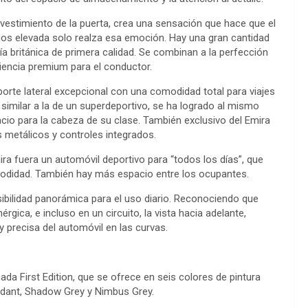
evestimiento de la puerta, crea una sensación que hace que el
ios elevada solo realza esa emoción. Hay una gran cantidad
a británica de primera calidad. Se combinan a la perfección
encia premium para el conductor.
rte lateral excepcional con una comodidad total para viajes
 similar a la de un superdeportivo, se ha logrado al mismo
io para la cabeza de su clase. También exclusivo del Emira
s metálicos y controles integrados.
ra fuera un automóvil deportivo para “todos los días”, que
comodidad. También hay más espacio entre los ocupantes.
isibilidad panorámica para el uso diario. Reconociendo que
ica, e incluso en un circuito, la vista hacia adelante,
 precisa del automóvil en las curvas.
ada First Edition, que se ofrece en seis colores de pintura
rdant, Shadow Grey y Nimbus Grey.