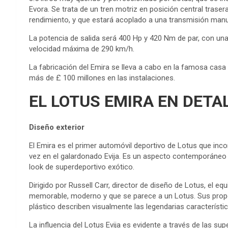
Evora. Se trata de un tren motriz en posición central tras
rendimiento, y que estará acoplado a una transmisión manu
La potencia de salida será 400 Hp y 420 Nm de par, con un
velocidad máxima de 290 km/h.
La fabricación del Emira se lleva a cabo en la famosa casa
más de £ 100 millones en las instalaciones.
EL LOTUS EMIRA EN DETA
Diseño exterior
El Emira es el primer automóvil deportivo de Lotus que inc
vez en el galardonado Evija. Es un aspecto contemporáneo c
look de superdeportivo exótico.
Dirigido por Russell Carr, director de diseño de Lotus, el e
memorable, moderno y que se parece a un Lotus. Sus propo
plástico describen visualmente las legendarias característi
La influencia del Lotus Evija es evidente a través de las super