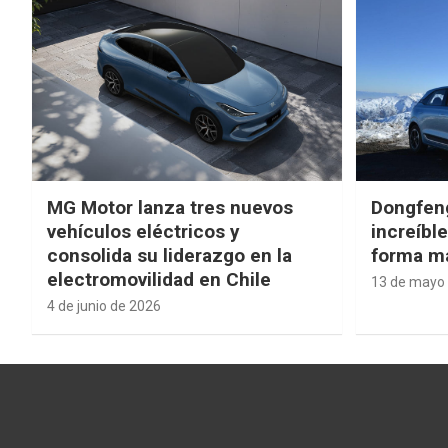
MG Motor lanza tres nuevos
Dongfen
vehículos eléctricos y
increíbl
consolida su liderazgo en la
forma má
electromovilidad en Chile
13 de mayo
4 de junio de 2026