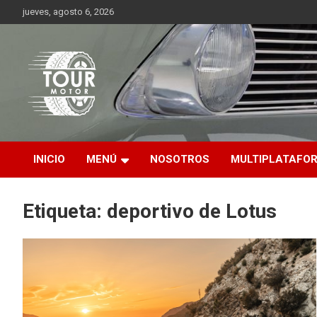
Saltar
jueves, agosto 6, 2026
al
contenido
Plataforma de contenido audiovisual para el sector automotriz
Tour Motor
INICIO
MENÚ
NOSOTROS
MULTIPLATAFO
Etiqueta:
deportivo de Lotus