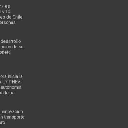
n» es
los 10
es de Chile
personas
 desarrollo
ración de su
oneta
ra inicia la
o L7 PHEV:
 autonomía
ás lejos
: innovación
un transporte
uro