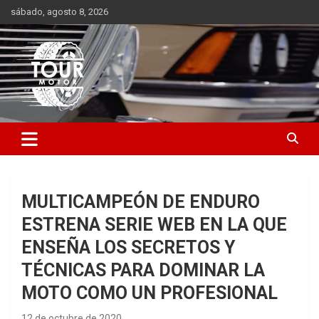
Saltar
sábado, agosto 8, 2026
al
contenido
Plataforma de contenido audiovisual para el sector automotriz
Tour Motor
MULTICAMPEÓN DE ENDURO
ESTRENA SERIE WEB EN LA QUE
ENSEÑA LOS SECRETOS Y
TÉCNICAS PARA DOMINAR LA
MOTO COMO UN PROFESIONAL
12 de octubre de 2020