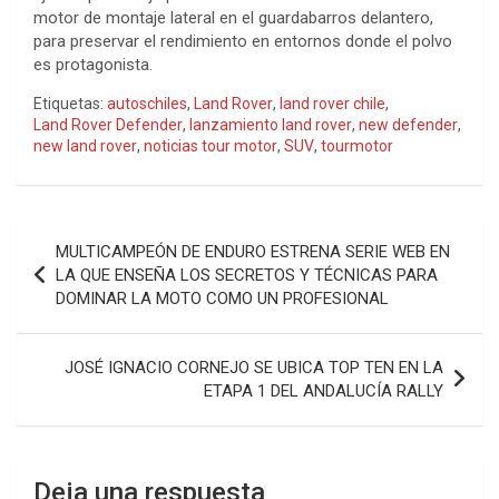
motor de montaje lateral en el guardabarros delantero,
para preservar el rendimiento en entornos donde el polvo
es protagonista.
Etiquetas:
autoschiles
,
Land Rover
,
land rover chile
,
Land Rover Defender
,
lanzamiento land rover
,
new defender
,
new land rover
,
noticias tour motor
,
SUV
,
tourmotor
Navegación
MULTICAMPEÓN DE ENDURO ESTRENA SERIE WEB EN
de
LA QUE ENSEÑA LOS SECRETOS Y TÉCNICAS PARA
DOMINAR LA MOTO COMO UN PROFESIONAL
entradas
JOSÉ IGNACIO CORNEJO SE UBICA TOP TEN EN LA
ETAPA 1 DEL ANDALUCÍA RALLY
Deja una respuesta