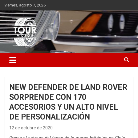
Saltar
viernes, agosto 7, 2026
al
contenido
Plataforma de contenido audiovisual para el sector automotriz
Tour Motor
NEW DEFENDER DE LAND ROVER
SORPRENDE CON 170
ACCESORIOS Y UN ALTO NIVEL
DE PERSONALIZACIÓN
12 de octubre de 2020