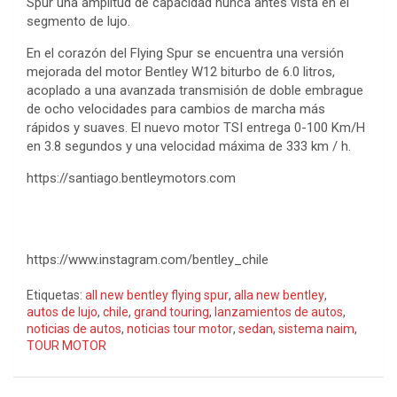
Spur una amplitud de capacidad nunca antes vista en el
segmento de lujo.
En el corazón del Flying Spur se encuentra una versión
mejorada del motor Bentley W12 biturbo de 6.0 litros,
acoplado a una avanzada transmisión de doble embrague
de ocho velocidades para cambios de marcha más
rápidos y suaves. El nuevo motor TSI entrega 0-100 Km/H
en 3.8 segundos y una velocidad máxima de 333 km / h.
https://santiago.bentleymotors.com
https://www.instagram.com/bentley_chile
Etiquetas:
all new bentley flying spur
,
alla new bentley
,
autos de lujo
,
chile
,
grand touring
,
lanzamientos de autos
,
noticias de autos
,
noticias tour motor
,
sedan
,
sistema naim
,
TOUR MOTOR