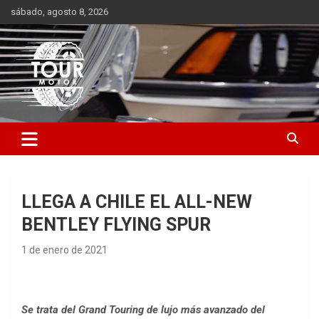
Saltar
sábado, agosto 8, 2026
al
contenido
Plataforma de contenido audiovisual para el sector automotriz
Tour Motor
LLEGA A CHILE EL ALL-NEW
BENTLEY FLYING SPUR
1 de enero de 2021
Se trata del Grand Touring de lujo más avanzado del