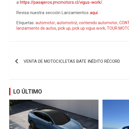
a
https://pasajeros.jmcmotors.cl/vigus-work/
.
Revisa nuestra sección Lanzamientos
aquí
.
Etiquetas:
automotor
,
automotriz
,
contenido automotor
,
CONT
lanzamiento de autos
,
pick up
,
pick up vigus work
,
TOUR MOT
Navegación
VENTA DE MOTOCICLETAS BATE INÉDITO RÉCORD
de
entradas
LO ÚLTIMO