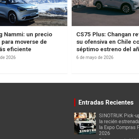
g Nammi: un precio
CS75 Plus: Changan re
e para moverse de
su ofensiva en Chile c
s eficiente
séptimo estreno del a
 de 2026
6 de mayo de 2026
Entradas Recientes
SINOTRUK Pick-u
la recién estrenad
la Expo Compras 
2026