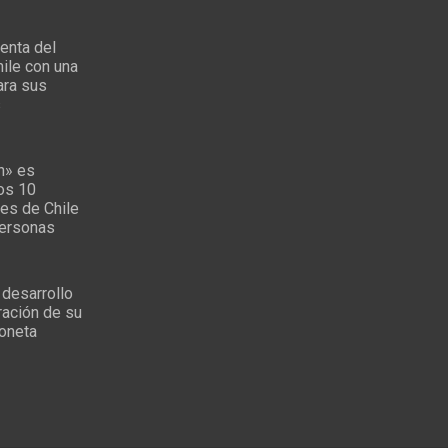
enta del
ile con una
ara sus
s
n» es
los 10
es de Chile
personas
 desarrollo
ración de su
oneta