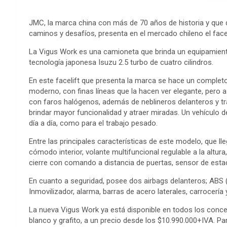
JMC, la marca china con más de 70 años de historia y que
caminos y desafíos, presenta en el mercado chileno el face
La Vigus Work es una camioneta que brinda un equipamiento
tecnología japonesa Isuzu 2.5 turbo de cuatro cilindros.
En este facelift que presenta la marca se hace un comple
moderno, con finas líneas que la hacen ver elegante, pero 
con faros halógenos, además de neblineros delanteros y tra
brindar mayor funcionalidad y atraer miradas. Un vehículo d
día a día, como para el trabajo pesado.
Entre las principales características de este modelo, que l
cómodo interior, volante multifuncional regulable a la altura
cierre con comando a distancia de puertas, sensor de estac
En cuanto a seguridad, posee dos airbags delanteros; ABS 
Inmovilizador, alarma, barras de acero laterales, carrocería y
La nueva Vigus Work ya está disponible en todos los concesio
blanco y grafito, a un precio desde los $10.990.000+IVA. P