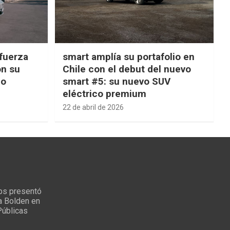
fuerza
smart amplía su portafolio en
on su
Chile con el debut del nuevo
ño
smart #5: su nuevo SUV
eléctrico premium
22 de abril de 2026
ps presentó
a Bolden en
Públicas