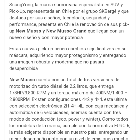
SsangYong, la marca surcoreana especialista en SUV y
Pick-Up, representada en Chile por el grupo SKBergé y que
destaca por sus diseños, tecnología, seguridad y
performance, presenta en Chile la renovación de sus pick-
up
New Musso y New Musso Grand
que llegan con un
nuevo diseño y con mayor potencia.
Estas nuevas pick-up tienen cambios significativos en su
máscara, adquiriendo mayor protagonismo y entregando
una imagen robusta y moderna que no pasará
desapercibida.
New Musso
cuenta con un total de tres versiones de
motorización turbo diésel de 2.2 litros, que entrega
178HP/3.800 RPM y un torque máximo de 400NM/1.400 –
2.800RPM. Existen configuraciones 4×2 y 4×4, esta última
con selección electrónica 2H-4H-4L, con caja mecánica y
automática de 6 velocidades, además cuenta con tres
modos de conducción (eco, power y winter). Como todos
los modelos de la marca, cumple con la normativa EURO 6,
la más exigente disponible en nuestro país, entregando un
mejor desempeño junto con un nivel de emisiones mucho