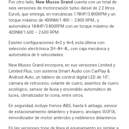
Por otro lado,
New Musso Grand
cuenta con un total de
seis versiones de motorización turbo diésel de 2.2 litros
Euro6, que entrega, en mecánicas 178HP/3.800RPM y un
torque máximo de 400NM/1.400 – 2.800 RPM., y
automática 184HP/3.800RPM con un torque máximo de
420NM/1.600 – 2.600 RPM.
Existen configuraciones 4×2 y 4×4, esta última con
selección electrónica 2H-4H-4L, con caja mecánica y
automática de 6 velocidades.
New Musso Grand incorpora, en sus versiones Limited y
Limited Plus, con sistema Smart Audio con CarPlay &
Android Auto; un tablero de control digital LED de 10”;
cámara de retroceso; volante de cuero; asientos de cuero
ecológico, sensor de lluvia y encendido automático de
luces, climatizador bi-zona, entre otros.
En seguridad, incluye frenos ABS, hasta 6 airbags, sensor
de estacionamiento delantero y trasero, anclajes ISOFIX,
inmovilizador de motor antirrobo y neblineros delanteros.
En las versiones tope de línea el equipamiento es similar a