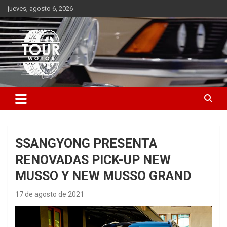
Saltar
jueves, agosto 6, 2026
al
contenido
Plataforma de contenido audiovisual para el sector automotriz
Tour Motor
SSANGYONG PRESENTA
RENOVADAS PICK-UP NEW
MUSSO Y NEW MUSSO GRAND
17 de agosto de 2021