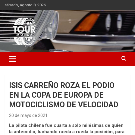
Saltar
sábado, agosto 8, 2026
al
contenido
Plataforma de contenido audiovisual para el sector automotriz
Tour Motor
ISIS CARREÑO ROZA EL PODIO
EN LA COPA DE EUROPA DE
MOTOCICLISMO DE VELOCIDAD
20 de mayo de 2021
La pilota chilena fue cuarta a solo milésimas de quien
la antecedió, luchando rueda a rueda la posición, para