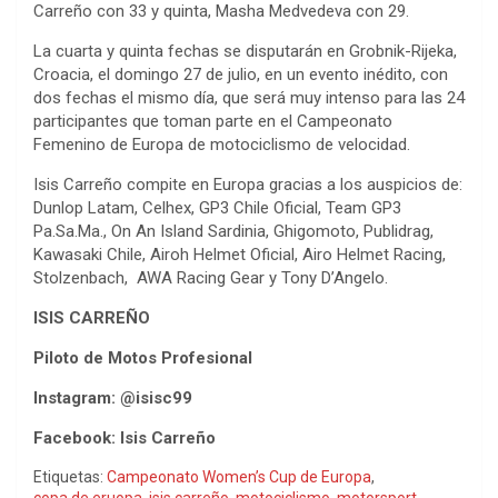
Carreño con 33 y quinta, Masha Medvedeva con 29.
La cuarta y quinta fechas se disputarán en Grobnik-Rijeka,
Croacia, el domingo 27 de julio, en un evento inédito, con
dos fechas el mismo día, que será muy intenso para las 24
participantes que toman parte en el Campeonato
Femenino de Europa de motociclismo de velocidad.
Isis Carreño compite en Europa gracias a los auspicios de:
Dunlop Latam, Celhex, GP3 Chile Oficial, Team GP3
Pa.Sa.Ma., On An Island Sardinia, Ghigomoto, Publidrag,
Kawasaki Chile, Airoh Helmet Oficial, Airo Helmet Racing,
Stolzenbach, AWA Racing Gear y Tony D’Angelo.
ISIS CARREÑO
Piloto de Motos Profesional
Instagram: @isisc99
Facebook: Isis Carreño
Etiquetas:
Campeonato Women’s Cup de Europa
,
copa de eruopa
,
isis carreño
,
motociclismo
,
motorsport
,