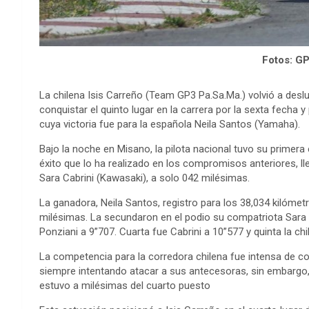
Fotos: G
La chilena Isis Carreño (Team GP3 Pa.Sa.Ma.) volvió a de
conquistar el quinto lugar en la carrera por la sexta fecha 
cuya victoria fue para la española Neila Santos (Yamaha).
Bajo la noche en Misano, la pilota nacional tuvo su primer
éxito que lo ha realizado en los compromisos anteriores, lleg
Sara Cabrini (Kawasaki), a solo 042 milésimas.
La ganadora, Neila Santos, registro para los 38,034 kilóm
milésimas. La secundaron en el podio su compatriota Sara 
Ponziani a 9”707. Cuarta fue Cabrini a 10”577 y quinta la c
La competencia para la corredora chilena fue intensa de comi
siempre intentando atacar a sus antecesoras, sin embargo,
estuvo a milésimas del cuarto puesto