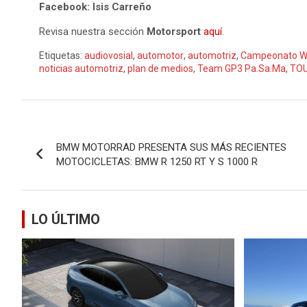
Facebook: Isis Carreño
Revisa nuestra sección
Motorsport
aquí
.
Etiquetas:
audiovosial
,
automotor
,
automotriz
,
Campeonato W
noticias automotriz
,
plan de medios
,
Team GP3 Pa.Sa.Ma
,
TO
Navegación
BMW MOTORRAD PRESENTA SUS MÁS RECIENTES
de
MOTOCICLETAS: BMW R 1250 RT Y S 1000 R
entradas
LO ÚLTIMO