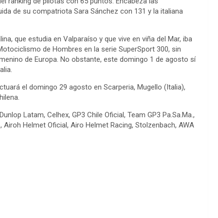
del ranking de pilotas con 65 puntos. Encabeza las
ida de su compatriota Sara Sánchez con 131 y la italiana
ina, que estudia en Valparaíso y que vive en viña del Mar, iba
 Motociclismo de Hombres en la serie SuperSport 300, sin
emenino de Europa. No obstante, este domingo 1 de agosto sí
lia.
tuará el domingo 29 agosto en Scarperia, Mugello (Italia),
hilena.
 Dunlop Latam, Celhex, GP3 Chile Oficial, Team GP3 Pa.Sa.Ma.,
e, Airoh Helmet Oficial, Airo Helmet Racing, Stolzenbach, AWA