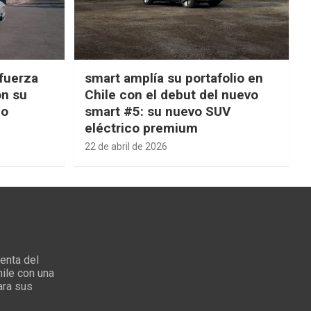
fuerza
smart amplía su portafolio en
on su
Chile con el debut del nuevo
ño
smart #5: su nuevo SUV
eléctrico premium
22 de abril de 2026
enta del
ile con una
ara sus
s