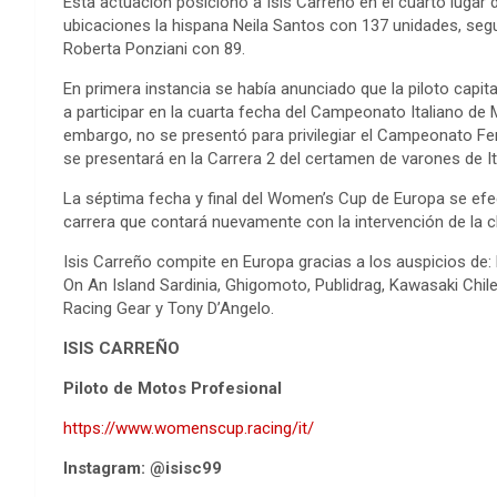
Esta actuación posicionó a Isis Carreño en el cuarto lugar 
ubicaciones la hispana Neila Santos con 137 unidades, segu
Roberta Ponziani con 89.
En primera instancia se había anunciado que la piloto capital
a participar en la cuarta fecha del Campeonato Italiano de
embargo, no se presentó para privilegiar el Campeonato F
se presentará en la Carrera 2 del certamen de varones de Ita
La séptima fecha y final del Women’s Cup de Europa se efec
carrera que contará nuevamente con la intervención de la c
Isis Carreño compite en Europa gracias a los auspicios de:
On An Island Sardinia, Ghigomoto, Publidrag, Kawasaki Chil
Racing Gear y Tony D’Angelo.
ISIS CARREÑO
Piloto de Motos Profesional
https://www.womenscup.racing/it/
Instagram: @isisc99