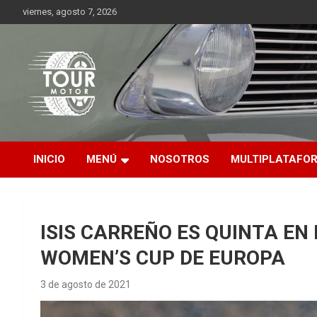
Saltar
viernes, agosto 7, 2026
al
contenido
Plataforma de contenido audiovisual para el sector automotriz
Tour Motor
INICIO
MENÚ
NOSOTROS
MULTIPLATAFO
ISIS CARREÑO ES QUINTA EN
WOMEN’S CUP DE EUROPA
3 de agosto de 2021