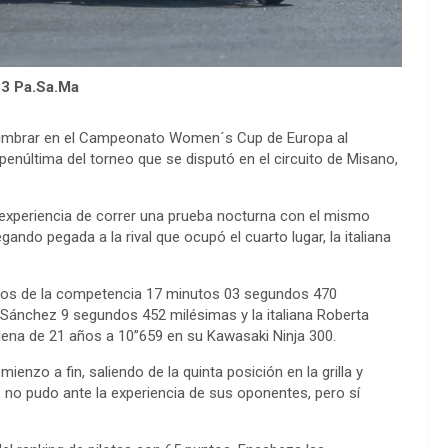
P3 Pa.Sa.Ma
slumbrar en el Campeonato Women´s Cup de Europa al
y penúltima del torneo que se disputó en el circuito de Misano,
a experiencia de correr una prueba nocturna con el mismo
ando pegada a la rival que ocupó el cuarto lugar, la italiana
etros de la competencia 17 minutos 03 segundos 470
Sánchez 9 segundos 452 milésimas y la italiana Roberta
hilena de 21 años a 10”659 en su Kawasaki Ninja 300.
enzo a fin, saliendo de la quinta posición en la grilla y
 no pudo ante la experiencia de sus oponentes, pero sí