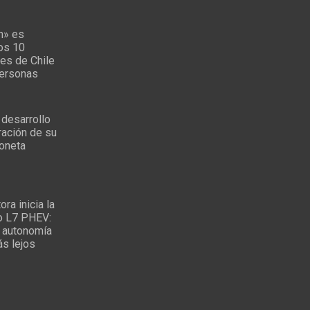
n» es
los 10
es de Chile
personas
 desarrollo
ración de su
oneta
ra inicia la
o L7 PHEV:
 autonomía
ás lejos