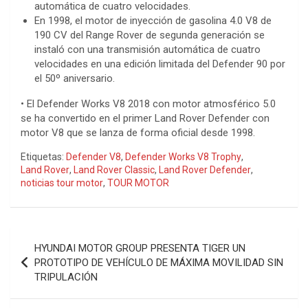
automática de cuatro velocidades.
En 1998, el motor de inyección de gasolina 4.0 V8 de
190 CV del Range Rover de segunda generación se
instaló con una transmisión automática de cuatro
velocidades en una edición limitada del Defender 90 por
el 50º aniversario.
• El Defender Works V8 2018 con motor atmosférico 5.0
se ha convertido en el primer Land Rover Defender con
motor V8 que se lanza de forma oficial desde 1998.
Etiquetas:
Defender V8
,
Defender Works V8 Trophy
,
Land Rover
,
Land Rover Classic
,
Land Rover Defender
,
noticias tour motor
,
TOUR MOTOR
Navegación
HYUNDAI MOTOR GROUP PRESENTA TIGER UN
de
PROTOTIPO DE VEHÍCULO DE MÁXIMA MOVILIDAD SIN
TRIPULACIÓN
entradas