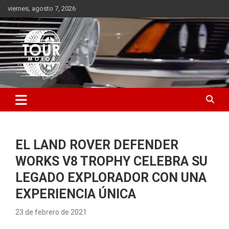
Saltar
viernes, agosto 7, 2026
al
contenido
Plataforma de contenido audiovisual para el sector automotriz
Tour Motor
EL LAND ROVER DEFENDER
WORKS V8 TROPHY CELEBRA SU
LEGADO EXPLORADOR CON UNA
EXPERIENCIA ÚNICA
23 de febrero de 2021