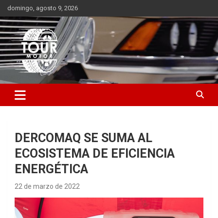
Saltar
domingo, agosto 9, 2026
al
contenido
Plataforma de contenido audiovisual para el sector automotriz
Tour Motor
DERCOMAQ SE SUMA AL
ECOSISTEMA DE EFICIENCIA
ENERGÉTICA
22 de marzo de 2022