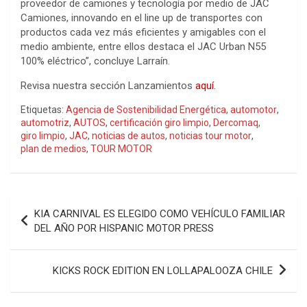
proveedor de camiones y tecnología por medio de JAC
Camiones, innovando en el line up de transportes con
productos cada vez más eficientes y amigables con el
medio ambiente, entre ellos destaca el JAC Urban N55
100% eléctrico”, concluye Larraín.
Revisa nuestra sección Lanzamientos
aquí
.
Etiquetas:
Agencia de Sostenibilidad Energética
,
automotor
,
automotriz
,
AUTOS
,
certificación giro limpio
,
Dercomaq
,
giro limpio
,
JAC
,
noticias de autos
,
noticias tour motor
,
plan de medios
,
TOUR MOTOR
Navegación
KIA CARNIVAL ES ELEGIDO COMO VEHÍCULO FAMILIAR
de
DEL AÑO POR HISPANIC MOTOR PRESS
entradas
KICKS ROCK EDITION EN LOLLAPALOOZA CHILE