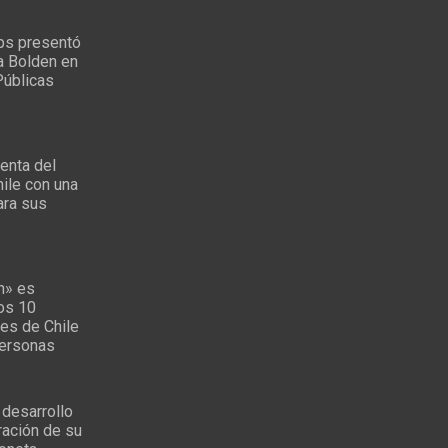
ps presentó
a Bolden en
Públicas
enta del
ile con una
ara sus
s
n» es
los 10
es de Chile
personas
 desarrollo
ración de su