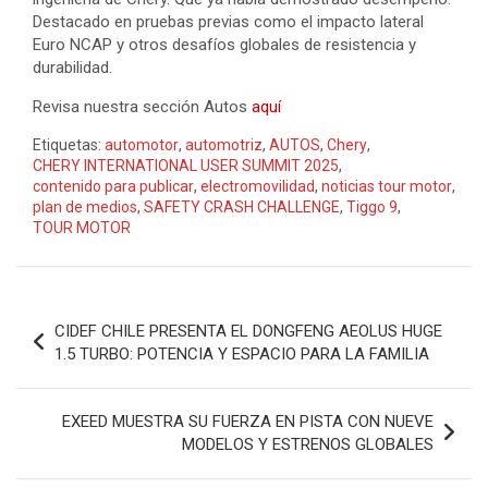
Destacado en pruebas previas como el impacto lateral
Euro NCAP y otros desafíos globales de resistencia y
durabilidad.
Revisa nuestra sección Autos
aquí
Etiquetas:
automotor
,
automotriz
,
AUTOS
,
Chery
,
CHERY INTERNATIONAL USER SUMMIT 2025
,
contenido para publicar
,
electromovilidad
,
noticias tour motor
,
plan de medios
,
SAFETY CRASH CHALLENGE
,
Tiggo 9
,
TOUR MOTOR
Navegación
CIDEF CHILE PRESENTA EL DONGFENG AEOLUS HUGE
de
1.5 TURBO: POTENCIA Y ESPACIO PARA LA FAMILIA
entradas
EXEED MUESTRA SU FUERZA EN PISTA CON NUEVE
MODELOS Y ESTRENOS GLOBALES