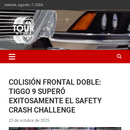
Saltar
viernes, agosto 7, 2026
al
contenido
Plataforma de contenido audiovisual para el sector automotriz
Tour Motor
COLISIÓN FRONTAL DOBLE:
TIGGO 9 SUPERÓ
EXITOSAMENTE EL SAFETY
CRASH CHALLENGE
23 de octubre de 2025