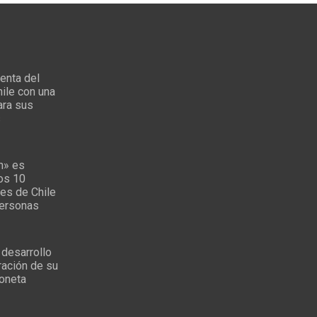
enta del
ile con una
ara sus
s
n» es
los 10
es de Chile
personas
 desarrollo
ración de su
oneta