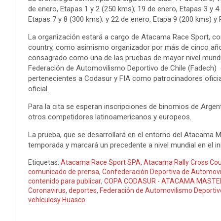
de enero, Etapas 1 y 2 (250 kms); 19 de enero, Etapas 3 y 4
Etapas 7 y 8 (300 kms); y 22 de enero, Etapa 9 (200 kms) y 
La organización estará a cargo de Atacama Race Sport, con 
country, como asimismo organizador por más de cinco añ
consagrado como una de las pruebas de mayor nivel mundial.
Federación de Automovilismo Deportivo de Chile (Fadech
pertenecientes a Codasur y FIA como patrocinadores ofici
oficial.
Para la cita se esperan inscripciones de binomios de Argentin
otros competidores latinoamericanos y europeos.
La prueba, que se desarrollará en el entorno del Atacama Ma
temporada y marcará un precedente a nivel mundial en el in
Etiquetas:
Atacama Race Sport SPA
,
Atacama Rally Cross Cou
comunicado de prensa
,
Confederación Deportiva de Automo
contenido para publicar
,
COPA CODASUR - ATACAMA MASTE
Coronavirus
,
deportes
,
Federación de Automovilismo Deportivo
vehículosy Huasco