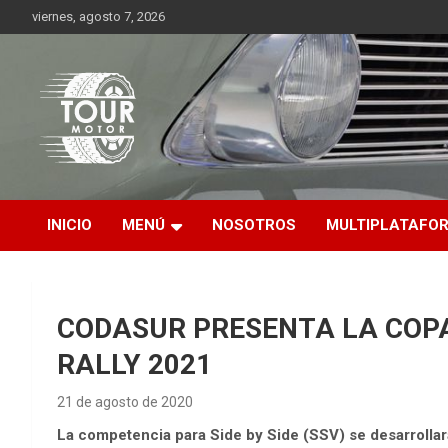
Saltar
viernes, agosto 7, 2026
al
contenido
Plataforma de contenido audiovisual para el sector automotriz
Tour Motor
INICIO
MENÚ
NOSOTROS
MULTIPLATAFO
CODASUR PRESENTA LA COP
RALLY 2021
21 de agosto de 2020
La competencia para Side by Side (SSV) se desarrollará