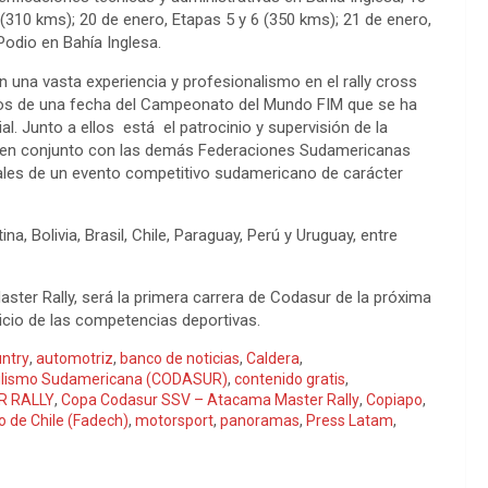
 (310 kms); 20 de enero, Etapas 5 y 6 (350 kms); 21 de enero,
Podio en Bahía Inglesa.
una vasta experiencia y profesionalismo en el rally cross
os de una fecha del Campeonato del Mundo FIM que se ha
 Junto a ellos está el patrocinio y supervisión de la
) en conjunto con las demás Federaciones Sudamericanas
ales de un evento competitivo sudamericano de carácter
a, Bolivia, Brasil, Chile, Paraguay, Perú y Uruguay, entre
ster Rally, será la primera carrera de Codasur de la próxima
icio de las competencias deportivas.
ntry
,
automotriz
,
banco de noticias
,
Caldera
,
vilismo Sudamericana (CODASUR)
,
contenido gratis
,
R RALLY
,
Copa Codasur SSV – Atacama Master Rally
,
Copiapo
,
 de Chile (Fadech)
,
motorsport
,
panoramas
,
Press Latam
,