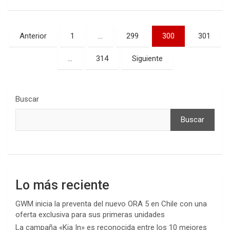
Paginación
Anterior
1
…
299
300
301
de
…
314
Siguiente
entradas
Buscar
Buscar
Lo más reciente
GWM inicia la preventa del nuevo ORA 5 en Chile con una
oferta exclusiva para sus primeras unidades
La campaña «Kia In» es reconocida entre los 10 mejores