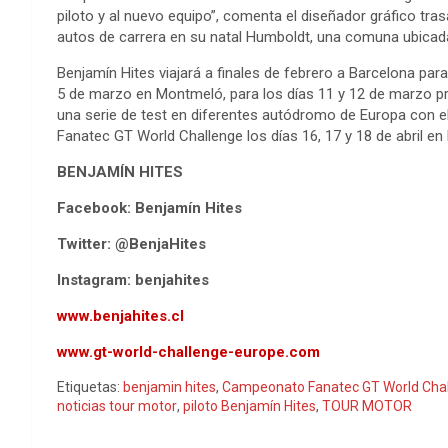
piloto y al nuevo equipo”, comenta el diseñador gráfico tr
autos de carrera en su natal Humboldt, una comuna ubicada
Benjamín Hites viajará a finales de febrero a Barcelona para
5 de marzo en Montmeló, para los días 11 y 12 de marzo pro
una serie de test en diferentes autódromo de Europa con el 
Fanatec GT World Challenge los días 16, 17 y 18 de abril en 
BENJAMÍN HITES
Facebook: Benjamín Hites
Twitter: @BenjaHites
Instagram: benjahites
www.benjahites.cl
www.gt-world-challenge-europe.com
Etiquetas:
benjamin hites
,
Campeonato Fanatec GT World Chal
noticias tour motor
,
piloto Benjamín Hites
,
TOUR MOTOR