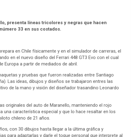
lo, presenta líneas tricolores y negras que hacen
l número 33 en sus costados.
prepara en Chile físicamente y en el simulador de carreras, el
ndo en el nuevo diseño del Ferrari 448 GT3 Evo con el cual
 Europa a partir de mediados de abril.
e maquetas y pruebas que fueron realizadas entre Santiago
a). Las ideas, dibujos y diseños se trabajaron entres las
itivo de la mano y visión del diseñador trasandino Leonardo
eas originales del auto de Maranello, manteniendo el rojo
da una característica especial y que lo hace resaltar en los
iloto chileno de 21 años.
os, con 30 dibujos hasta llegar a la última gráfica y
as para adaptarlas y darle el toque personal que interprete al