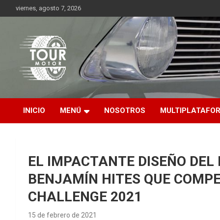
Saltar
viernes, agosto 7, 2026
al
contenido
Plataforma de contenido audiovisual para el sector automotriz
Tour Motor
INICIO
MENÚ
NOSOTROS
MULTIPLATAFO
EL IMPACTANTE DISEÑO DEL 
BENJAMÍN HITES QUE COMPE
CHALLENGE 2021
15 de febrero de 2021