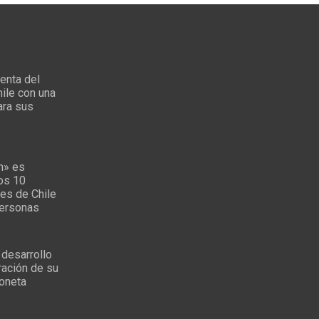
enta del
ile con una
ara sus
s
n» es
los 10
es de Chile
personas
 desarrollo
ración de su
oneta