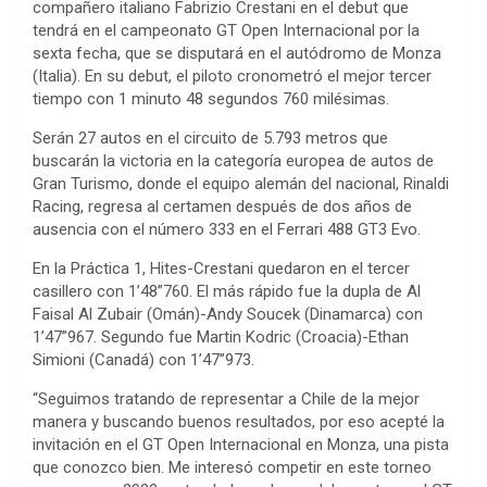
compañero italiano Fabrizio Crestani en el debut que
tendrá en el campeonato GT Open Internacional por la
sexta fecha, que se disputará en el autódromo de Monza
(Italia). En su debut, el piloto cronometró el mejor tercer
tiempo con 1 minuto 48 segundos 760 milésimas.
Serán 27 autos en el circuito de 5.793 metros que
buscarán la victoria en la categoría europea de autos de
Gran Turismo, donde el equipo alemán del nacional, Rinaldi
Racing, regresa al certamen después de dos años de
ausencia con el número 333 en el Ferrari 488 GT3 Evo.
En la Práctica 1, Hites-Crestani quedaron en el tercer
casillero con 1’48”760. El más rápido fue la dupla de Al
Faisal Al Zubair (Omán)-Andy Soucek (Dinamarca) con
1’47”967. Segundo fue Martin Kodric (Croacia)-Ethan
Simioni (Canadá) con 1’47”973.
“Seguimos tratando de representar a Chile de la mejor
manera y buscando buenos resultados, por eso acepté la
invitación en el GT Open Internacional en Monza, una pista
que conozco bien. Me interesó competir en este torneo