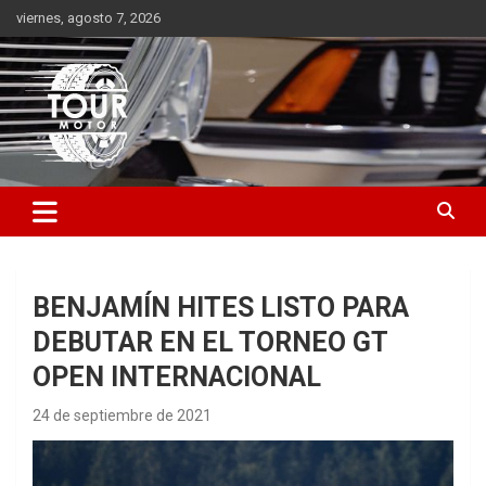
Saltar
viernes, agosto 7, 2026
al
contenido
Plataforma de contenido audiovisual para el sector automotriz
Tour Motor
BENJAMÍN HITES LISTO PARA
DEBUTAR EN EL TORNEO GT
OPEN INTERNACIONAL
24 de septiembre de 2021